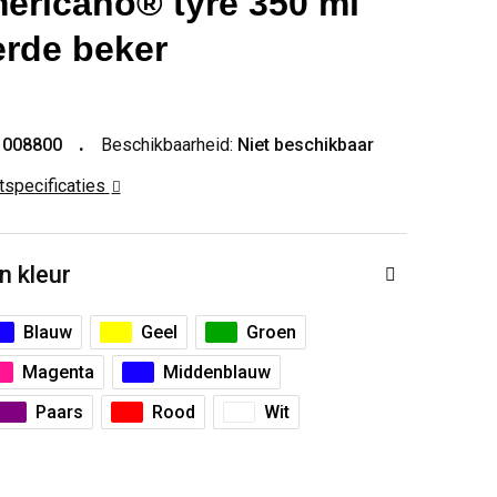
mericano® tyre 350 ml
erde beker
1008800
Beschikbaarheid:
Niet beschikbaar
ctspecificaties
n kleur
Blauw
Geel
Groen
Magenta
Middenblauw
Paars
Rood
Wit