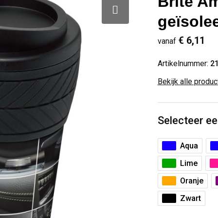
Brite A
geïsole
€ 6,11
vanaf
Artikelnummer:
2
Bekijk alle produ
Selecteer ee
Aqua
Lime
Oranje
Zwart