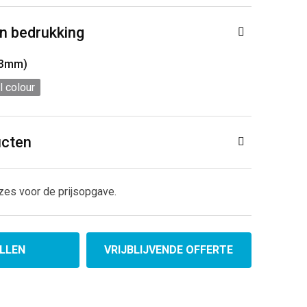
n bedrukking
33mm)
l colour
ucten
zes voor de prijsopgave.
LLEN
VRIJBLIJVENDE OFFERTE