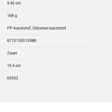
9.45 cm
168 g
PP-kunststof, Siliconen kunststof
8713159315988
Zwart
15.4 cm
69553