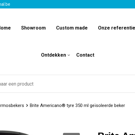
nal.be
Home
Showroom
Custom made
Onze referenti
Ontdekken
Contact
rmosbekers
Brite Americano® tyre 350 ml geïsoleerde beker