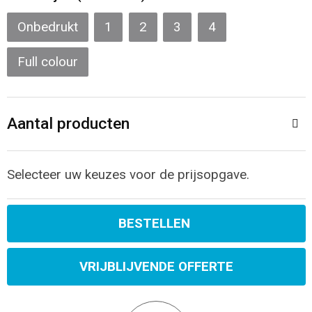
Sporttassen
Restauranttextiel
Onbedrukt
1
2
3
4
Strandtassen
Oog- en gelaatsbescherming
Full colour
Tablettassen
Gehoorbescherming
Toilettassen
Ademhalingsbescherming
Aantal producten
Waterbestendige tassen
Hygiëne en Persoonlijke verzorging
Selecteer uw keuzes voor de prijsopgave.
Fietstassen
BESTELLEN
Reistassensets
Goodiebags
VRIJBLIJVENDE OFFERTE