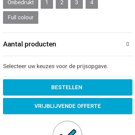
Onbedrukt
1
2
3
4
Sporttassen
Restauranttextiel
Full colour
Strandtassen
Oog- en gelaatsbescherming
Tablettassen
Gehoorbescherming
Aantal producten
Toilettassen
Ademhalingsbescherming
Selecteer uw keuzes voor de prijsopgave.
Waterbestendige tassen
Hygiëne en Persoonlijke verzorging
Fietstassen
BESTELLEN
Reistassensets
VRIJBLIJVENDE OFFERTE
Goodiebags