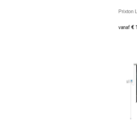
Prixton 
€ 
vanaf
Minim