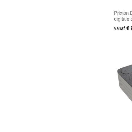
Prixton
digitale
€ 
vanaf
Minim