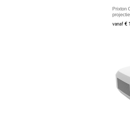
Prixton
projecti
€ 
vanaf
Minim