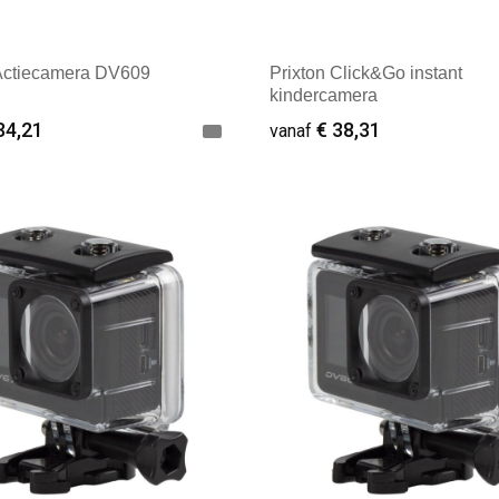
 Actiecamera DV609
Prixton Click&Go instant
kindercamera
34,21
€ 38,31
vanaf
ale afname: 1
Minimale afname: 1