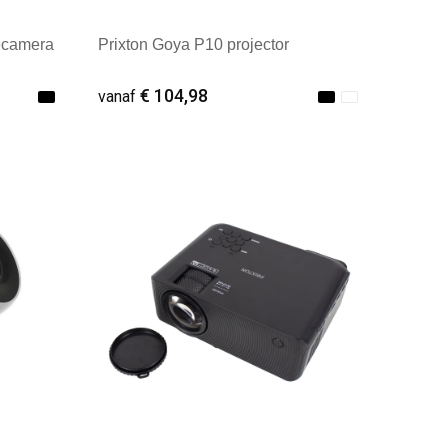
ecamera
Prixton Goya P10 projector
€ 104,98
vanaf
Minimale afname: 1