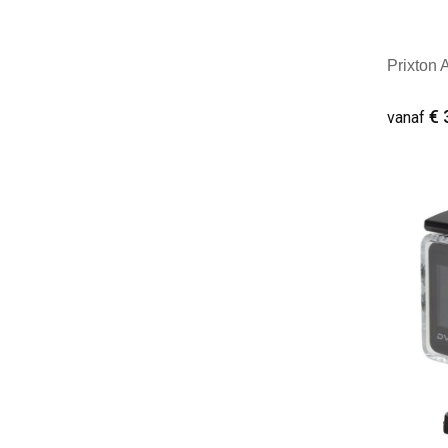
Prixton
€ 
vanaf
Minim