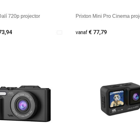
Dalí 720p projector
Prixton Mini Pro Cinema proj
73,94
€ 77,79
vanaf
ale afname: 1
Minimale afname: 1