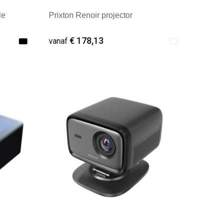
le
Prixton Renoir projector
€ 178,13
vanaf
Minimale afname: 1