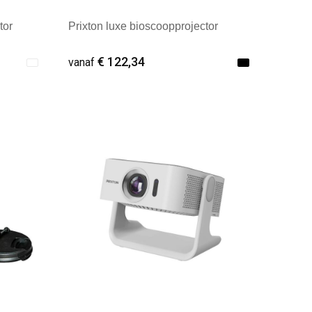
tor
Prixton luxe bioscoopprojector
€ 122,34
vanaf
Minimale afname: 1