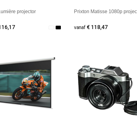
Lumière projector
Prixton Matisse 1080p projec
116,17
€ 118,47
vanaf
ale afname: 1
Minimale afname: 1