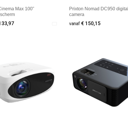
 Cinema Max 100"
Prixton Nomad DC950 digita
escherm
camera
133,97
€ 150,15
vanaf
ale afname: 1
Minimale afname: 1