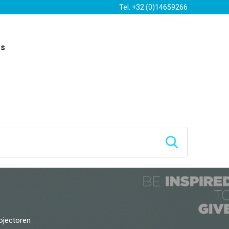
Tel. +32 (0)14659266
es
ojectoren