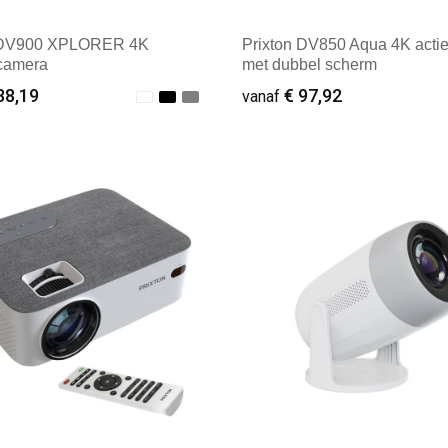
 DV900 XPLORER 4K
Prixton DV850 Aqua 4K acti
 camera
met dubbel scherm
88,19
€ 97,92
vanaf
ale afname: 1
Minimale afname: 1