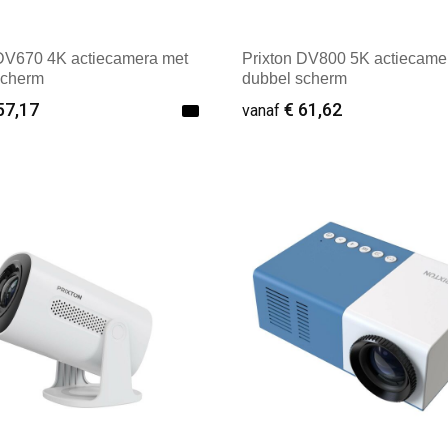
 DV670 4K actiecamera met
Prixton DV800 5K actiecame
scherm
dubbel scherm
57,17
€ 61,62
vanaf
ale afname: 1
Minimale afname: 1