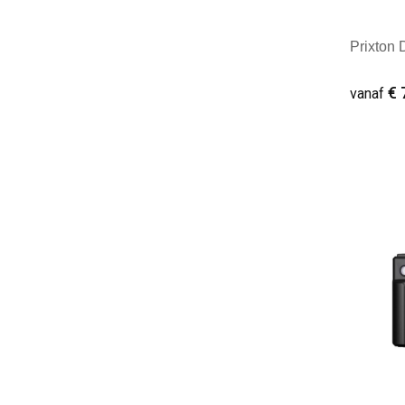
Prixton 
€ 
vanaf
Minim