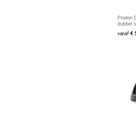
Prixton
dubbel 
€ 
vanaf
Minim