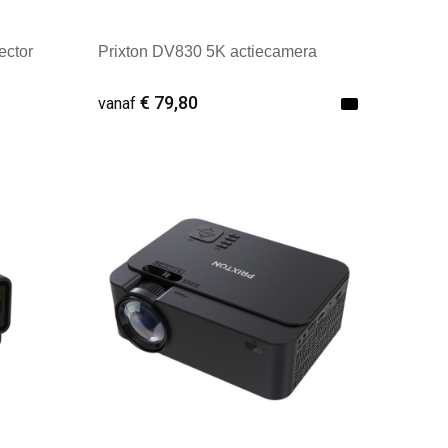
ector
Prixton DV830 5K actiecamera
€ 79,80
vanaf
Minimale afname: 1