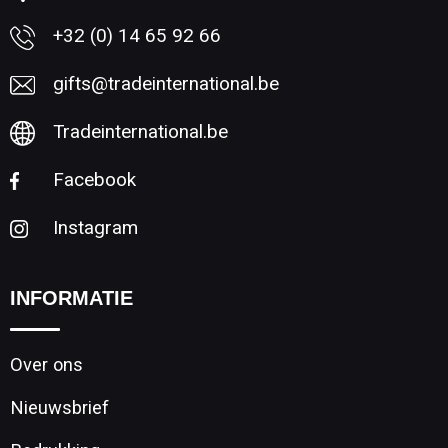
Sporttassen
Restauranttextiel
+32 (0) 14 65 92 66
Strandtassen
Oog- en gelaatsbescherming
gifts@tradeinternational.be
Tablettassen
Gehoorbescherming
Tradeinternational.be
Toilettassen
Ademhalingsbescherming
Facebook
Waterbestendige tassen
Hygiëne en Persoonlijke verzorging
Instagram
Fietstassen
INFORMATIE
Reistassensets
Over ons
Goodiebags
Nieuwsbrief