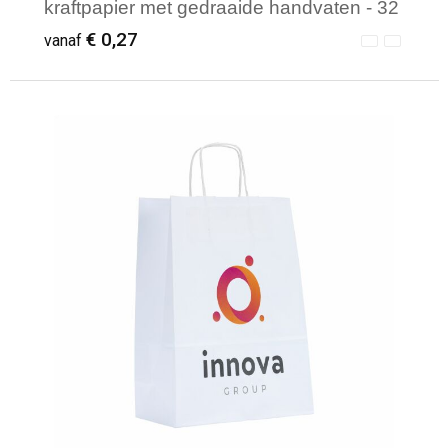
kraftpapier met gedraaide handvaten - 32
x 12 x 40 cm
€ 0,27
vanaf
Minimale afname: 250