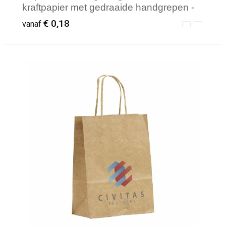
kraftpapier met gedraaide handgrepen -
18 x 8 x 21 cm
€ 0,18
vanaf
Minimale afname: 250