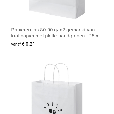
Papieren tas 80-90 g/m2 gemaakt van
kraftpapier met platte handgrepen - 25 x
11 x 32 cm
€ 0,21
vanaf
Minimale afname: 250