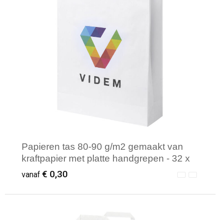
Papieren tas 80-90 g/m2 gemaakt van
kraftpapier met platte handgrepen - 32 x
12 x 40 cm
€ 0,30
vanaf