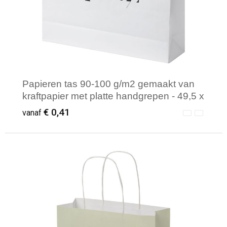
Papieren tas 90-100 g/m2 gemaakt van
kraftpapier met platte handgrepen - 49,5 x
14 x 44 cm
€ 0,41
vanaf
Minimale afname: 250