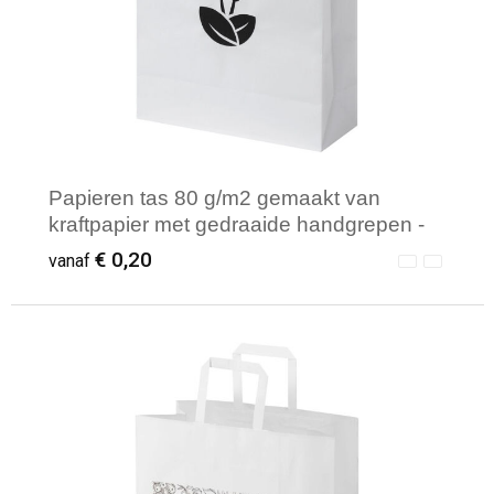
Papieren tas 80 g/m2 gemaakt van
kraftpapier met gedraaide handgrepen -
25 x 11 x 32 cm
€ 0,20
vanaf
Minimale afname: 250