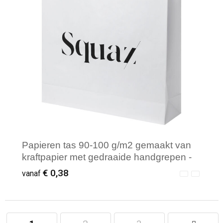
Papieren tas 90-100 g/m2 gemaakt van
kraftpapier met gedraaide handgrepen -
49,5 x 14 x 44 cm
€ 0,38
vanaf