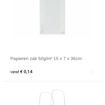
Sporttassen
Restauranttextiel
Strandtassen
Oog- en gelaatsbescherming
Tablettassen
Gehoorbescherming
Toilettassen
Ademhalingsbescherming
Waterbestendige tassen
Hygiëne en Persoonlijke verzorging
Papieren zak 50g/m² 15 x 7 x 36cm
Fietstassen
€ 0,14
vanaf
Reistassensets
Goodiebags
Minimale afname: 1