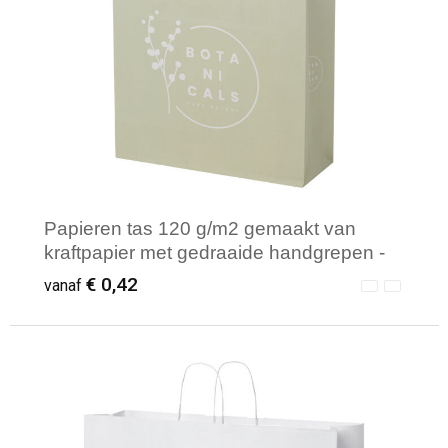
Papieren tas 120 g/m2 gemaakt van
kraftpapier met gedraaide handgrepen -
24 x 9 x 24 cm
€ 0,42
vanaf
Minimale afname: 250