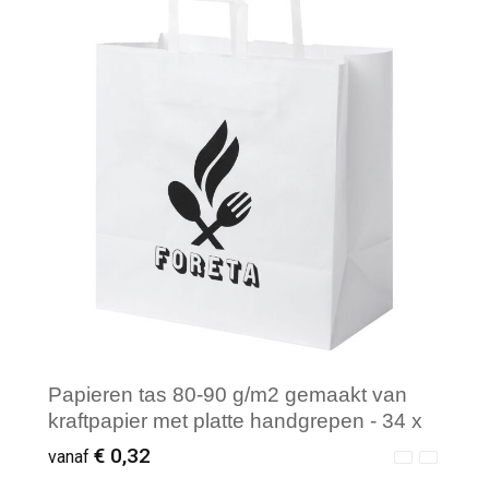
Minimale afname: 250
Papieren tas 80-90 g/m2 gemaakt van
kraftpapier met platte handgrepen - 34 x
20 x 35 cm
€ 0,32
vanaf