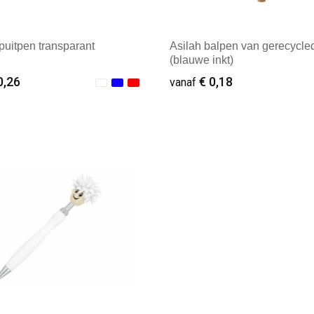
spuitpen transparant
Asilah balpen van gerecycle
(blauwe inkt)
0,26
€ 0,18
vanaf
ale afname: 1
Minimale afname: 1