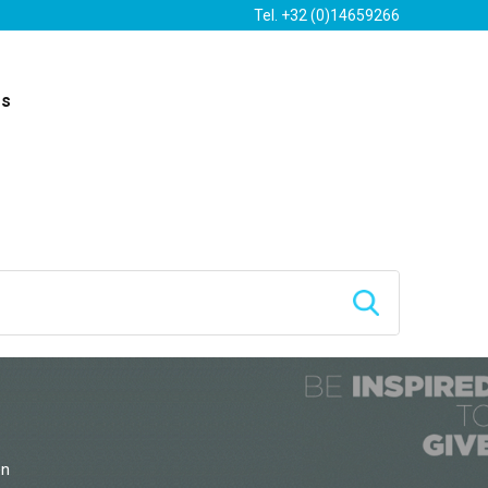
Tel. +32 (0)14659266
es
en