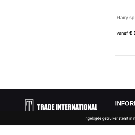
Hairy sp
€ 
vanaf
Minim
INFOR
Ingelogde gebruiker stemt in
Over ons
Elzenstraat 54, 2381 Weelde –