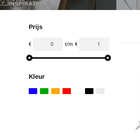
Prijs
€
t/m
€
Kleur