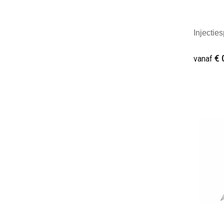
Injectie
€ 
vanaf
Minim