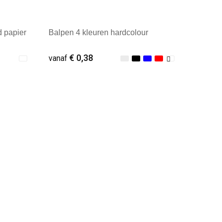
d papier
Balpen 4 kleuren hardcolour
€ 0,38
vanaf
Minimale afname: 1