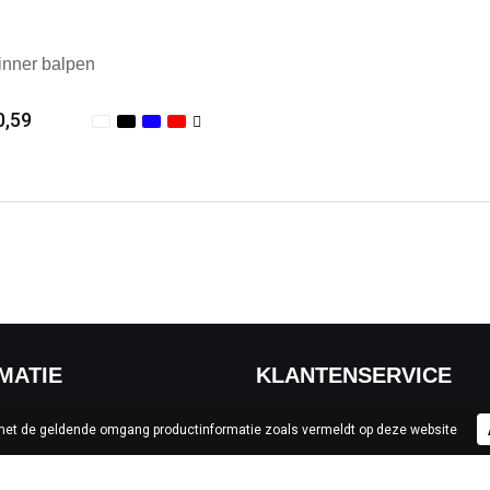
inner balpen
0,59
ale afname: 1
MATIE
KLANTENSERVICE
 met de geldende omgang productinformatie zoals vermeldt op deze website
Contact