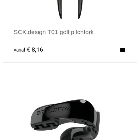
SCX.design T01 golf pitchfork
€ 8,16
vanaf
Minimale afname: 25