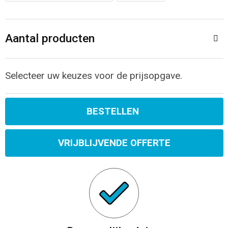
Sporttassen
Restauranttextiel
Strandtassen
Oog- en gelaatsbescherming
Aantal producten
Tablettassen
Gehoorbescherming
Selecteer uw keuzes voor de prijsopgave.
Toilettassen
Ademhalingsbescherming
BESTELLEN
Waterbestendige tassen
Hygiëne en Persoonlijke verzorging
Fietstassen
VRIJBLIJVENDE OFFERTE
Reistassensets
Goodiebags