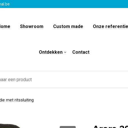
nal.be
Home
Showroom
Custom made
Onze referenti
Ontdekken
Contact
e met ritssluiting