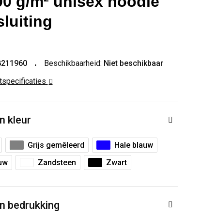
00 g/m² unisex hoodie
sluiting
8211960
Beschikbaarheid:
Niet beschikbaar
ctspecificaties
n kleur
Grijs gemêleerd
Hale blauw
uw
Zandsteen
Zwart
n bedrukking