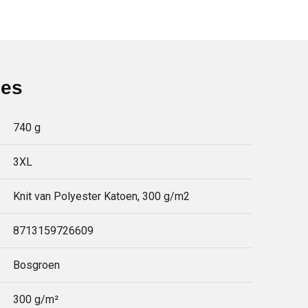
ies
740 g
3XL
Knit van Polyester Katoen, 300 g/m2
8713159726609
Bosgroen
300 g/m²