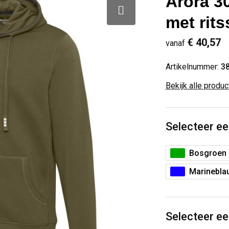
Arora 3
met rits
€ 40,57
vanaf
Artikelnummer:
3
Bekijk alle produ
Selecteer ee
Bosgroen
Marinebla
Selecteer ee