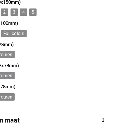
20x150mm)
2
3
4
5
0x100mm)
Full colour
x78mm)
rduren
78x78mm)
rduren
8x78mm)
rduren
en maat