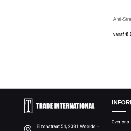
Anti-Str
€ 
vanaf
Minim
INFOR
Over ons
Elzenstraat 54, 2381 Weelde –