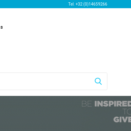
Tel. +32 (0)14659266
es