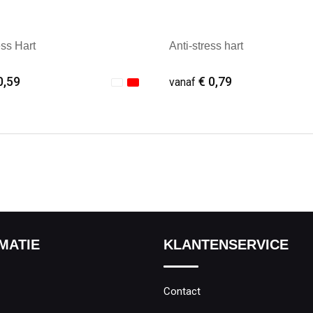
ess Hart
Anti-stress hart
0,59
€ 0,79
vanaf
ale afname: 1
Minimale afname: 1
MATIE
KLANTENSERVICE
Contact