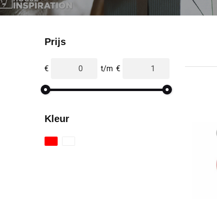
Prijs
€
t/m
€
Kleur